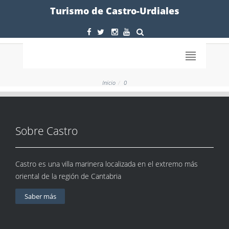
Formulario
Turismo de Castro-Urdiales
Inicio
0
Sobre Castro
Castro es una villa marinera localizada en el extremo más
oriental de la región de Cantabria
Saber más