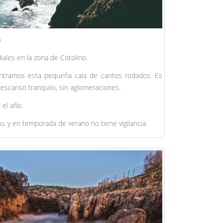
)
ales en la zona de Cotolino.
ontramos esta pequeña cala de cantos rodados. Es
escanso tranquilo, sin aglomeraciones.
 el año.
 y en temporada de verano no tiene vigilancia.