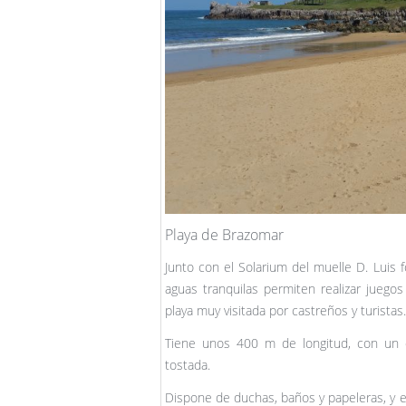
Playa de Brazomar
Junto con el Solarium del muelle D. Luis
aguas tranquilas permiten realizar juegos
playa muy visitada por castreños y turistas.
Tiene unos 400 m de longitud, con un d
tostada.
Dispone de duchas, baños y papeleras, y 