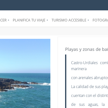
CER
PLANIFICA TU VIAJE
TURISMO ACCESIBLE
FOTOGRA
+
+
+
Playas y zonas de ba
Castro-Urdiales co
marinera
con arenales abruptos
La calidad de sus pla
cuentan con el distin
de sus aguas, la s