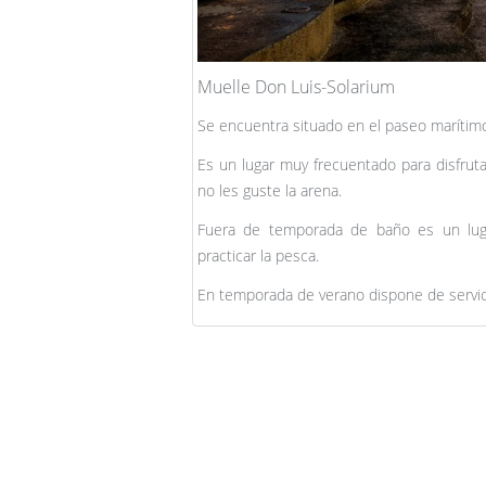
Muelle Don Luis-Solarium
Se encuentra situado en el paseo marítimo 
Es un lugar muy frecuentado para disfruta
no les guste la arena.
Fuera de temporada de baño es un lug
practicar la pesca.
En temporada de verano dispone de servicio