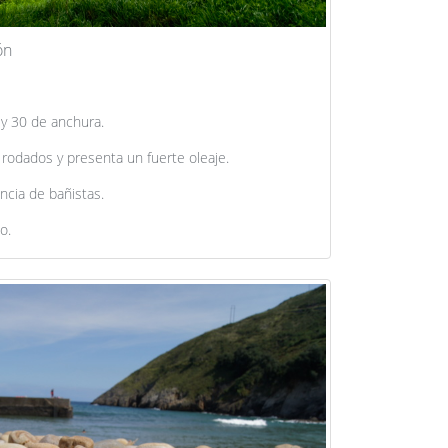
ón
 y 30 de anchura.
rodados y presenta un fuerte oleaje.
ncia de bañistas.
o.