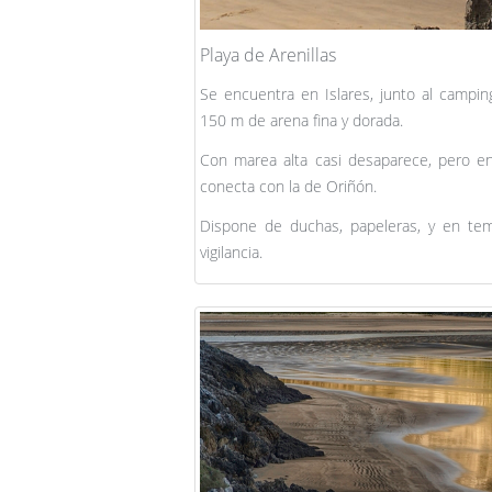
Playa de Arenillas
Se encuentra en Islares, junto al campin
150 m de arena fina y dorada.
Con marea alta casi desaparece, pero e
conecta con la de Oriñón.
Dispone de duchas, papeleras, y en tem
vigilancia.