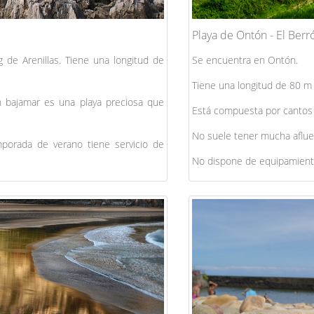
Playa de Ontón - El Berr
g de Arenillas. Tiene una longitud de
Se encuentra en Ontón.
Tiene una longitud de 80 m
n bajamar es una playa preciosa que
Está compuesta por cantos 
No suele tener mucha aflue
porada de verano tiene servicio de
No dispone de equipamient