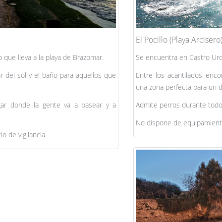
El Pocillo (Playa Arcisero
que lleva a la playa de Brazomar.
Se encuentra en Castro Urdi
r del sol y el baño para aquellos que
Entre los acantilados enc
una zona perfecta para un d
ar donde la gente va a pasear y a
Admite perros durante todo
No dispone de equipamiento,
 de vigilancia.