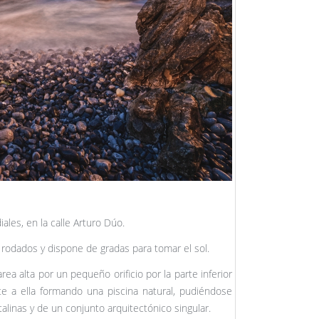
ales, en la calle Arturo Dúo.
rodados y dispone de gradas para tomar el sol.
ea alta por un pequeño orificio por la parte inferior
nte a ella formando una piscina natural, pudiéndose
talinas y de un conjunto arquitectónico singular.