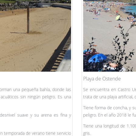
Playa de Ostende
 forman una pequeña bahía, donde las
Se encuentra en Castro Urd
 acuáticos sin ningún peligro. Es una
trata de una playa artificial
Tiene forma de concha, y su
esnivel suave y su arena es fina y
peligro. En el año 2018 le f
Tiene una longitud de 1.10
en temporada de verano tiene servicio
gris.