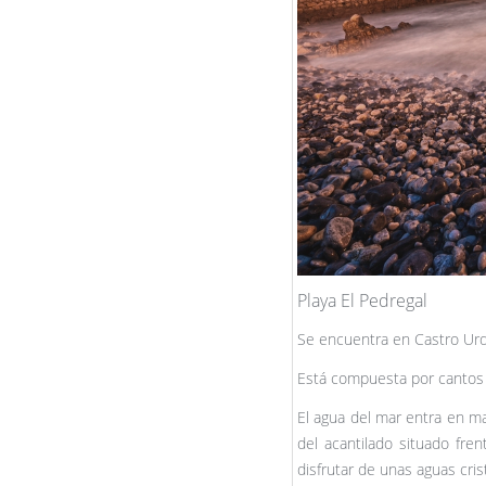
Playa El Pedregal
Se encuentra en Castro Urdi
Está compuesta por cantos 
El agua del mar entra en mar
del acantilado situado fre
disfrutar de unas aguas cris