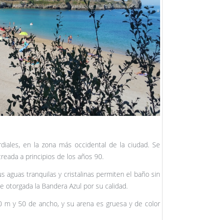
iales, en la zona más occidental de la ciudad. Se
, creada a principios de los años 90.
s aguas tranquilas y cristalinas permiten el baño sin
ue otorgada la Bandera Azul por su calidad.
0 m y 50 de ancho, y su arena es gruesa y de color