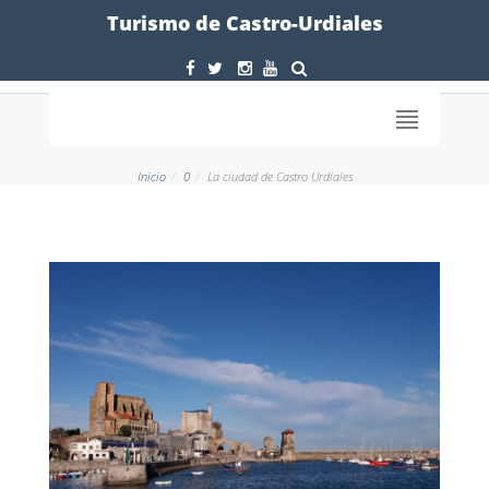
Formulario
Turismo de Castro-Urdiales
Inicio
0
La ciudad de Castro Urdiales