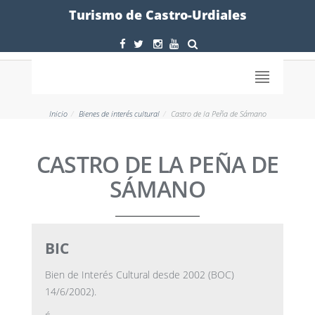
Formulario
Turismo de Castro-Urdiales
Inicio
Bienes de interés cultural
Castro de la Peña de Sámano
CASTRO DE LA PEÑA DE
SÁMANO
BIC
Bien de Interés Cultural desde 2002 (BOC)
14/6/2002).