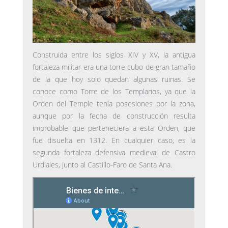
Construida entre los siglos XIV y XV, la antigua
fortaleza militar era una torre cubo de gran tamaño
de la que hoy solo quedan algunas ruinas. Se
conoce como Torre de los Templarios, ya que la
Orden del Temple tenía posesiones por la zona,
aunque por la fecha de construcción resulta
improbable que perteneciera a esta Orden, que
fue disuelta en 1312. En cualquier caso, es la
segunda fortaleza defensiva medieval de Castro
Urdiales, junto al Castillo-Faro de Santa Ana.