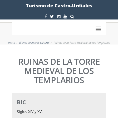
Formulario
Turismo de Castro-Urdiales
Inicio
Bienes de interés cultural
Ruinas de la Torre Medieval de los Templarios
RUINAS DE LA TORRE
MEDIEVAL DE LOS
TEMPLARIOS
BIC
Siglos XIV y XV.