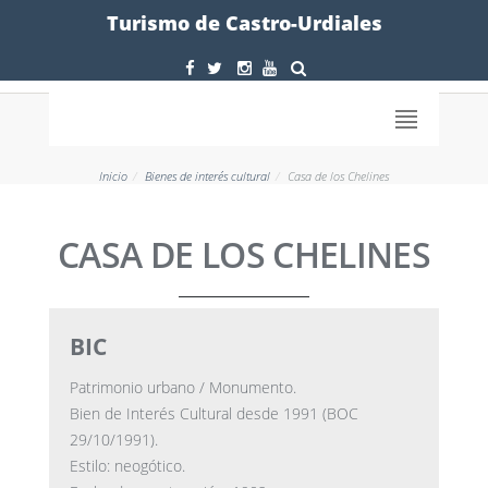
Formulario
Turismo de Castro-Urdiales
Inicio
Bienes de interés cultural
Casa de los Chelines
CASA DE LOS CHELINES
BIC
Patrimonio urbano / Monumento.
Bien de Interés Cultural desde 1991 (BOC
29/10/1991).
Estilo: neogótico.