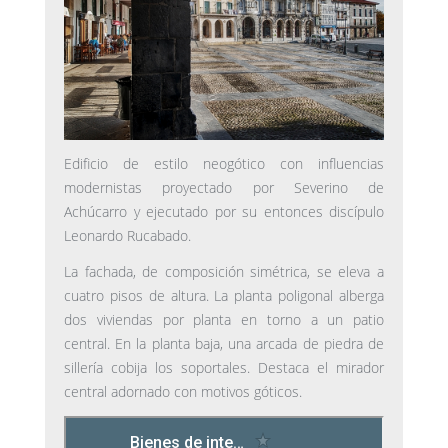
Edificio de estilo neogótico con influencias
modernistas proyectado por Severino de
Achúcarro y ejecutado por su entonces discípulo
Leonardo Rucabado.
La fachada, de composición simétrica, se eleva a
cuatro pisos de altura. La planta poligonal alberga
dos viviendas por planta en torno a un patio
central. En la planta baja, una arcada de piedra de
sillería cobija los soportales. Destaca el mirador
central adornado con motivos góticos.