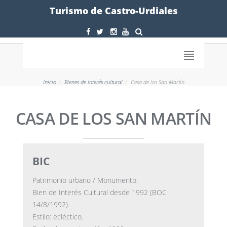
Formulario
Turismo de Castro-Urdiales
Inicio
Bienes de interés cultural
Casa de los San Martín
CASA DE LOS SAN MARTÍN
BIC
Patrimonio urbano / Monumento.
Bien de Interés Cultural desde 1992 (BOC
14/8/1992).
Estilo: ecléctico.