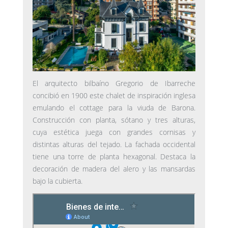
El arquitecto bilbaíno Gregorio de Ibarreche
concibió en 1900 este chalet de inspiración inglesa
emulando el cottage para la viuda de Barona.
Construcción con planta, sótano y tres alturas,
cuya estética juega con grandes cornisas y
distintas alturas del tejado. La fachada occidental
tiene una torre de planta hexagonal. Destaca la
decoración de madera del alero y las mansardas
bajo la cubierta.