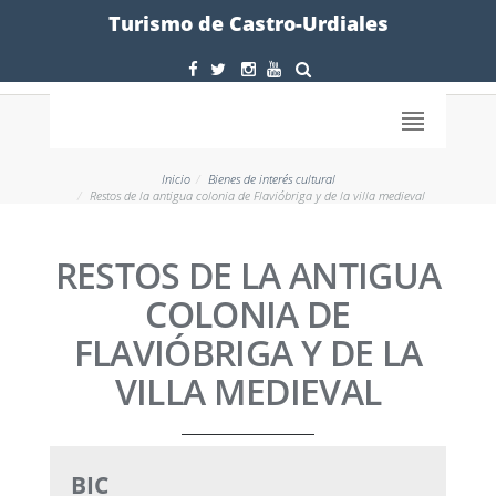
Formulario
Turismo de Castro-Urdiales
Inicio
Bienes de interés cultural
Restos de la antigua colonia de Flavióbriga y de la villa medieval
RESTOS DE LA ANTIGUA
COLONIA DE
FLAVIÓBRIGA Y DE LA
VILLA MEDIEVAL
BIC