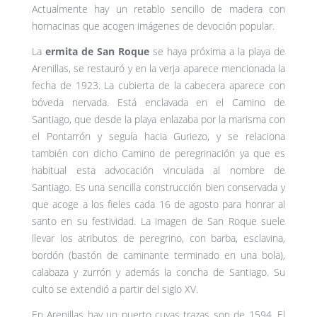
Actualmente hay un retablo sencillo de madera con
hornacinas que acogen imágenes de devoción popular.
La
ermita de San Roque
se haya próxima a la playa de
Arenillas, se restauró y en la verja aparece mencionada la
fecha de 1923. La cubierta de la cabecera aparece con
bóveda nervada. Está enclavada en el Camino de
Santiago, que desde la playa enlazaba por la marisma con
el Pontarrón y seguía hacia Guriezo, y se relaciona
también con dicho Camino de peregrinación ya que es
habitual esta advocación vinculada al nombre de
Santiago. Es una sencilla construcción bien conservada y
que acoge a los fieles cada 16 de agosto para honrar al
santo en su festividad. La imagen de San Roque suele
llevar los atributos de peregrino, con barba, esclavina,
bordón (bastón de caminante terminado en una bola),
calabaza y zurrón y además la concha de Santiago. Su
culto se extendió a partir del siglo XV.
En Arenillas hay un puerto cuyas trazas son de 1594. El