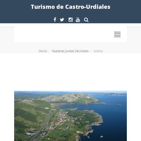
Formulario
Turismo de Castro-Urdiales
Inicio
Nuestras Juntas Vecinales
Islares