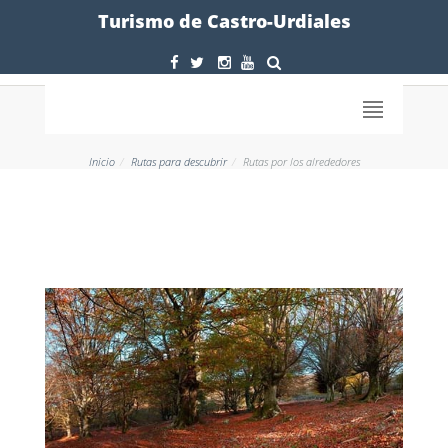
Formulario
Turismo de Castro-Urdiales
Inicio
Rutas para descubrir
Rutas por los alrededores