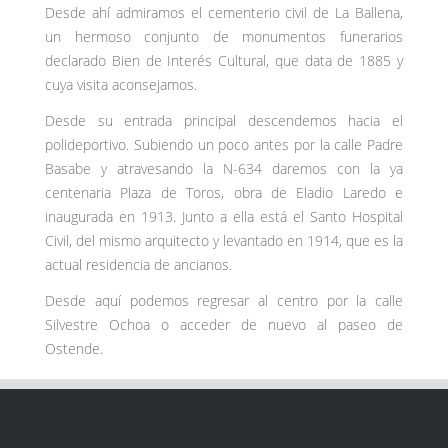
Desde ahí admiramos el cementerio civil de La Ballena,
un hermoso conjunto de monumentos funerarios
declarado Bien de Interés Cultural, que data de 1885 y
cuya visita aconsejamos.
Desde su entrada principal descendemos hacia el
polideportivo. Subiendo un poco antes por la calle Padre
Basabe y atravesando la N-634 daremos con la ya
centenaria Plaza de Toros, obra de Eladio Laredo e
inaugurada en 1913. Junto a ella está el Santo Hospital
Civil, del mismo arquitecto y levantado en 1914, que es la
actual residencia de ancianos.
Desde aquí podemos regresar al centro por la calle
Silvestre Ochoa o acceder de nuevo al paseo de
Ostende.